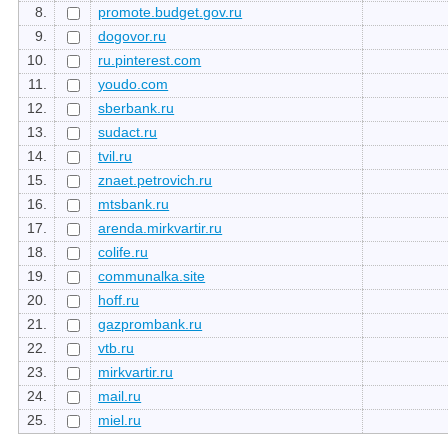
8.
promote.budget.gov.ru
9.
dogovor.ru
10.
ru.pinterest.com
11.
youdo.com
12.
sberbank.ru
13.
sudact.ru
14.
tvil.ru
15.
znaet.petrovich.ru
16.
mtsbank.ru
17.
arenda.mirkvartir.ru
18.
colife.ru
19.
communalka.site
20.
hoff.ru
21.
gazprombank.ru
22.
vtb.ru
23.
mirkvartir.ru
24.
mail.ru
25.
miel.ru