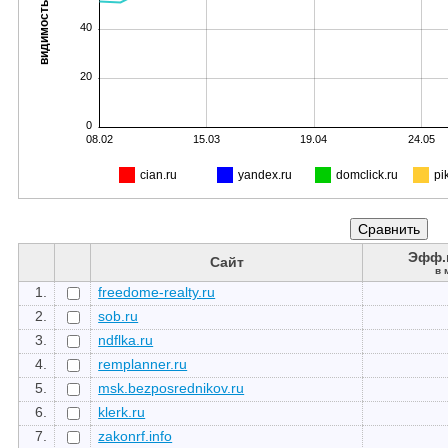
видимость, %
40
20
0
08.02
15.03
19.04
24.05
cian.ru
yandex.ru
domclick.ru
pi
Эфф.
Сайт
в 
1.
freedome-realty.ru
2.
sob.ru
3.
ndflka.ru
4.
remplanner.ru
5.
msk.bezposrednikov.ru
6.
klerk.ru
7.
zakonrf.info