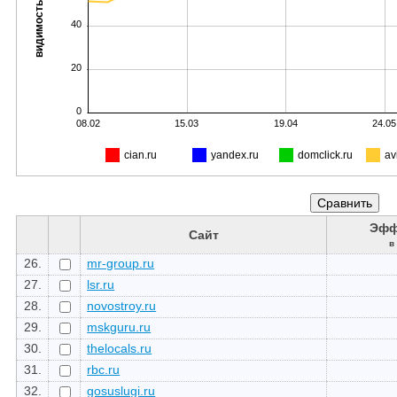
видимость, %
40
20
0
08.02
15.03
19.04
24.05
cian.ru
yandex.ru
domclick.ru
av
Эфф
Сайт
в
26.
mr-group.ru
27.
lsr.ru
28.
novostroy.ru
29.
mskguru.ru
30.
thelocals.ru
31.
rbc.ru
32.
gosuslugi.ru