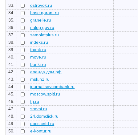
33.
ostrovok.ru
34.
base.garant.ru
35.
granelle.ru
36.
nalog.gov.ru
37.
samoletplus.ru
38.
indeks.ru
39.
tbank.ru
40.
move.ru
41.
banki.ru
42.
аренда.дом.рф
43.
msk.n1.ru
44.
journal.sovcombank.ru
45.
moscow.spiti.ru
46.
t-j.ru
47.
sravni.ru
48.
24.domclick.ru
49.
docs.cntd.ru
50.
e-kontur.ru