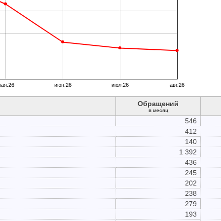
ая.26
июн.26
июл.26
авг.26
Обращений
в месяц
546
412
140
1 392
436
245
202
238
279
193