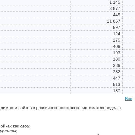
1 145
3 877
445
21 867
597
124
275
406
193
180
236
232
447
513
137
Все
димости сайтов в различных поисковых системах за неделю.
ройках как
свои
;
куренты
;