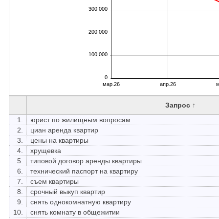
300 000
200 000
100 000
0
мар.26
апр.26
м
Запрос ↑
1.
юрист по жилищным вопросам
2.
циан аренда квартир
3.
цены на квартиры
4.
хрущевка
5.
типовой договор аренды квартиры
6.
технический паспорт на квартиру
7.
съем квартиры
8.
срочный выкуп квартир
9.
снять однокомнатную квартиру
10.
снять комнату в общежитии