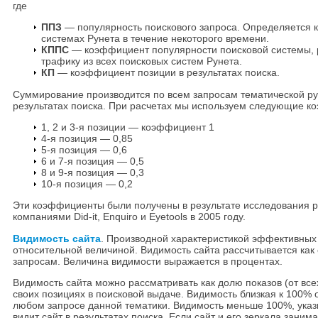
где
ППЗ
— популярность поискового запроса. Определяется к
системах Рунета в течение некоторого времени.
КППС
— коэффициент популярности поисковой системы, р
трафику из всех поисковых систем Рунета.
КП
— коэффициент позиции в результатах поиска.
Суммирование производится по всем запросам тематической руб
результатах поиска. При расчетах мы используем следующие к
1, 2 и 3-я позиции — коэффициент 1
4-я позиция — 0,85
5-я позиция — 0,6
6 и 7-я позиция — 0,5
8 и 9-я позиция — 0,3
10-я позиция — 0,2
Эти коэффициенты были получены в результате исследования р
компаниями Did-it, Enquiro и Eyetools в 2005 году.
Видимость сайта
. Производной характеристикой эффективных п
относительной величиной. Видимость сайта расcчитывается как
запросам. Величина видимости выражается в процентах.
Видимость сайта можно рассматривать как долю показов (от все
своих позициях в поисковой выдаче. Видимость близкая к 100% 
любом запросе данной тематики. Видимость меньше 100%, указы
видит сайт в результатах поиска. Если сайт и его зеркала заним