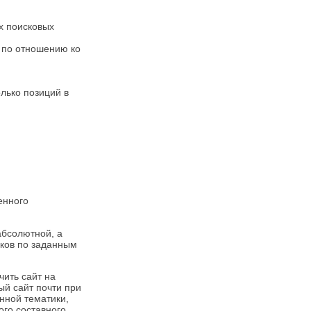
х поисковых
 по отношению ко
лько позиций в
енного
абсолютной, а
сков по заданным
чить сайт на
ый сайт почти при
нной тематики,
ого составного