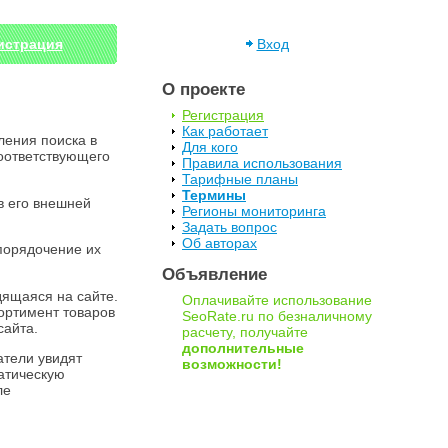
истрация
Вход
О проекте
Регистрация
Как работает
ения поиска в
Для кого
соответствующего
Правила использования
Тарифные планы
Термины
в его внешней
Регионы мониторинга
Задать вопрос
Об авторах
порядочение их
Объявление
дящаяся на сайте.
Оплачивайте использование
ортимент товаров
SeoRate.ru по безналичному
сайта.
расчету, получайте
дополнительные
атели увидят
возможности!
атическую
ле