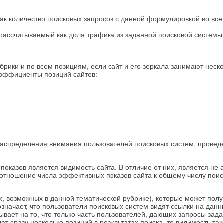
ак количество поисковых запросов с данной формулировкой во все
ассчитываемый как доля трафика из заданной поисковой системы
рики и по всем позициям, если сайт и его зеркала занимают неско
оэффициенты позиций сайтов:
аспределения внимания пользователей поисковых систем, провед
оказов является видимость сайта. В отличие от них, является не 
 отношение числа эффективных показов сайта к общему числу пои
х, возможных в данной тематической рубрике), которые может полу
означает, что пользователи поисковых систем видят ссылки на данн
вает на то, что только часть пользователей, дающих запросы зада
ают сразу несколько позиций в результатах поиска, то видимость так