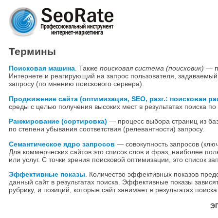
Термины
Поисковая машина
. Также
поисковая система (поисковик)
— п
Интернете и реагирующий на запрос пользователя, задаваемый 
запросу (по мнению поискового сервера).
Продвижение сайта (оптимизация, SEO, разг.: поисковая ра
среды с целью получения высоких мест в результатах поиска п
Ранжирование (сортировка)
— процесс выбора страниц из баз
по степени убывания соответствия (релевантности) запросу.
Семантическое ядро запросов
— совокупность запросов (ключ
Для коммерческих сайтов это список слов и фраз, наиболее п
или услуг. С точки зрения поисковой оптимизации, это список з
Эффективные показы
. Количество эффективных показов предс
данный сайт в результатах поиска. Эффективные показы завис
рубрику, и позиций, которые сайт занимает в результатах поиск
Э