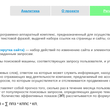
Аналитика
О проекте
Рег
рограммно-аппаратный комплекс, предназначенный для осуществл
текстовой фразой, выдачей набора ссылок на страницы и сайты, 
скрутка сайта)
— набор действий по изменению сайта и элементо
о заданным запросам.
ы поисковой машины, соответствующих запросу пользователя, и у
евых слов), ответом на которые может служить информация, нахо
олно отражающих вид деятельности компании, предлагаемый ею асс
апросов, по которым осуществляется и отслеживается продвижение 
тавляет собой прогноз того, сколько раз в течение месяца пользов
ят от популярности поисковых запросов, определяющих данную тем
а. Количество эффективных показов (
ЭП
) рассчитывается по форму
∑
П =
ППЗ * КППС * КП
,