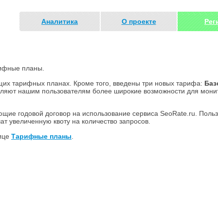
Аналитика
О проекте
Рег
u
рифные планы.
щих тарифных планах. Кроме того, введены три новых тарифа:
Баз
вляют нашим пользователям более широкие возможности для мони
щие годовой договор на использование сервиса SeoRate.ru. Польз
ат увеличенную квоту на количество запросов.
ице
Тарифные планы
.