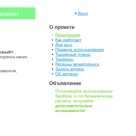
истрация
Вход
О проекте
Регистрация
Как работает
Для кого
Правила использования
овый+
,
Тарифные планы
торинга своих
Термины
Регионы мониторинга
Задать вопрос
ователи,
Об авторах
Объявление
Оплачивайте использование
SeoRate.ru по безналичному
расчету, получайте
дополнительные
возможности!