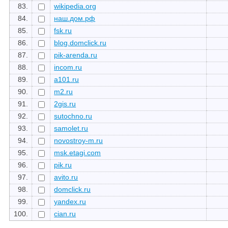
83.
wikipedia.org
84.
наш.дом.рф
85.
fsk.ru
86.
blog.domclick.ru
87.
pik-arenda.ru
88.
incom.ru
89.
a101.ru
90.
m2.ru
91.
2gis.ru
92.
sutochno.ru
93.
samolet.ru
94.
novostroy-m.ru
95.
msk.etagi.com
96.
pik.ru
97.
avito.ru
98.
domclick.ru
99.
yandex.ru
100.
cian.ru