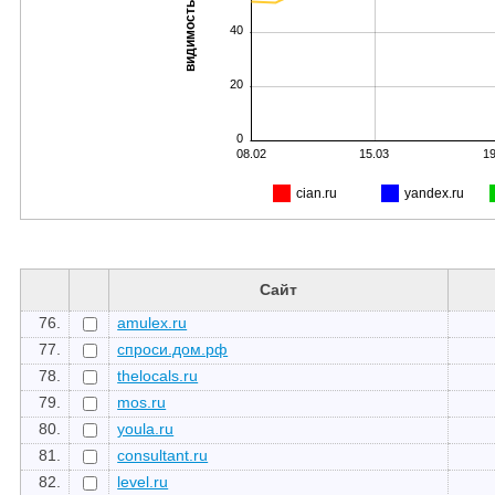
видимость, %
40
20
0
08.02
15.03
19
cian.ru
yandex.ru
Сайт
76.
amulex.ru
77.
спроси.дом.рф
78.
thelocals.ru
79.
mos.ru
80.
youla.ru
81.
consultant.ru
82.
level.ru