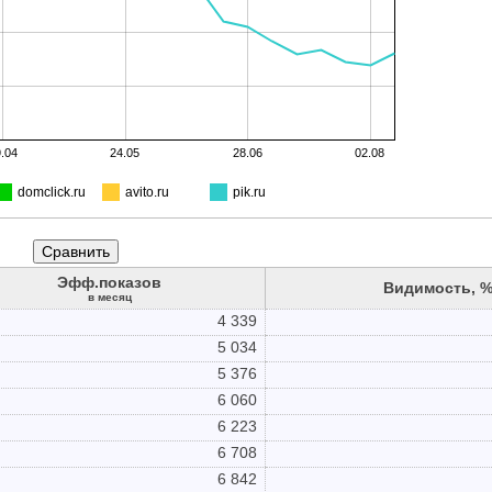
.04
24.05
28.06
02.08
domclick.ru
avito.ru
pik.ru
Эфф.показов
Видимость, %
в месяц
4 339
5 034
5 376
6 060
6 223
6 708
6 842