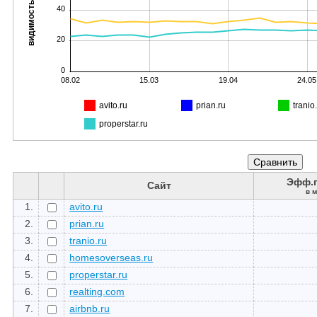
видимость, %
40
20
0
08.02
15.03
19.04
24.05
avito.ru
prian.ru
tranio
properstar.ru
Эфф.п
Сайт
в 
1.
avito.ru
2.
prian.ru
3.
tranio.ru
4.
homesoverseas.ru
5.
properstar.ru
6.
realting.com
7.
airbnb.ru