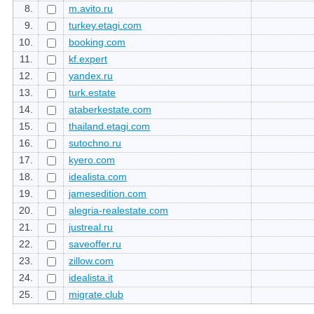
8.
m.avito.ru
9.
turkey.etagi.com
10.
booking.com
11.
kf.expert
12.
yandex.ru
13.
turk.estate
14.
ataberkestate.com
15.
thailand.etagi.com
16.
sutochno.ru
17.
kyero.com
18.
idealista.com
19.
jamesedition.com
20.
alegria-realestate.com
21.
justreal.ru
22.
saveoffer.ru
23.
zillow.com
24.
idealista.it
25.
migrate.club