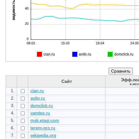
видимость, %
40
20
0
08.02
15.03
19.04
24.05
cian.ru
avito.ru
domclick.ru
Эфф.по
Сайт
в мес
1.
cian.ru
2.
avito.ru
3.
domclick.ru
4.
yandex.ru
5.
msk.etagi.com
6.
terem-pro.ru
7.
wikipedia.org