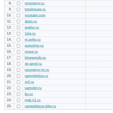
8.
novostroy.ru
9.
topshouse.ru
10.
youtube.com
11.
dzen.ru
12.
avaho.ru
13.
2gis.ru
14.
m.avito.ru
15.
sutochno.ru
16.
move.ru
17.
kingwoods.ru
18.
sk-aprel.ru
19.
novostroy-m.ru
20.
samoletplus.ru
21.
m2.ru
22.
samolet.ru
23.
kp.ru
24.
msk.n1.ru
25.
canadskaya-izba.ru