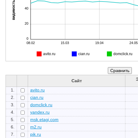
видимость, %
40
20
0
08.02
15.03
19.04
24.05
avito.ru
cian.ru
domclick.ru
Сайт
1.
avito.ru
2.
cian.ru
3.
domclick.ru
4.
yandex.ru
5.
msk.etagi.com
6.
m2.ru
7.
pik.ru