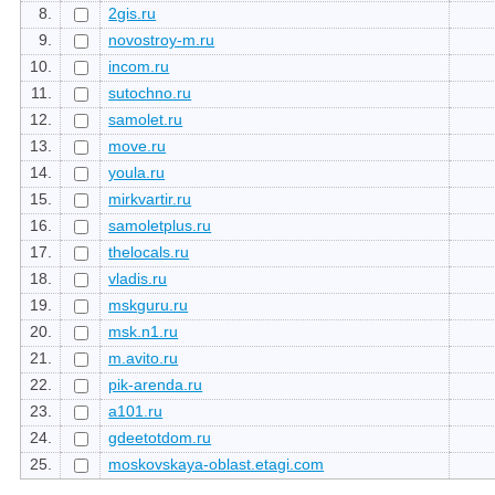
8.
2gis.ru
9.
novostroy-m.ru
10.
incom.ru
11.
sutochno.ru
12.
samolet.ru
13.
move.ru
14.
youla.ru
15.
mirkvartir.ru
16.
samoletplus.ru
17.
thelocals.ru
18.
vladis.ru
19.
mskguru.ru
20.
msk.n1.ru
21.
m.avito.ru
22.
pik-arenda.ru
23.
a101.ru
24.
gdeetotdom.ru
25.
moskovskaya-oblast.etagi.com