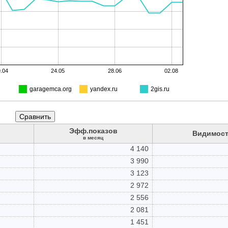
.04
24.05
28.06
02.08
garagemca.org
yandex.ru
2gis.ru
Эфф.показов
Видимост
в месяц
4 140
3 990
3 123
2 972
2 556
2 081
1 451