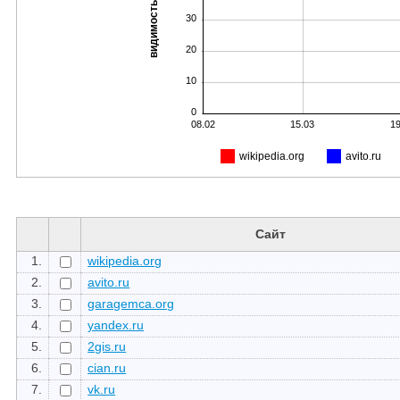
видимость, %
30
20
10
0
08.02
15.03
19
wikipedia.org
avito.ru
Сайт
1.
wikipedia.org
2.
avito.ru
3.
garagemca.org
4.
yandex.ru
5.
2gis.ru
6.
cian.ru
7.
vk.ru