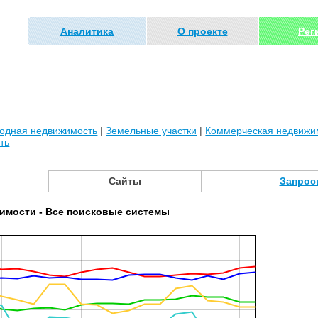
Аналитика
О проекте
Рег
родная недвижимость
|
Земельные участки
|
Коммерческая недвижи
ть
Сайты
Запрос
имости - Все поисковые системы