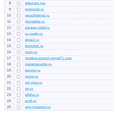
8.
telegram.me
9.
restoclub.ru
10.
garazhpenal.ru
11.
vkontakte.ru
12.
garage-codd.ru
13.
ru.ruwiki.ru
14.
drive2.ru
15.
domclick.ru
16.
ozon.ru
17.
moskva.garazh-penal71.com
18.
metalrakushki.ru
19.
skoggy.ru
20.
move.ru
21.
um.mos.ru
22.
ok.ru
23.
afisha.ru
24.
profi.ru
25.
gon-museum.ru