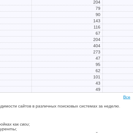
204
79
90
143
116
67
204
404
273
47
95
62
101
43
49
Все
димости сайтов в различных поисковых системах за неделю.
ройках как
свои
;
куренты
;