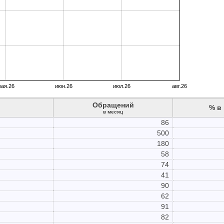
ая.26
июн.26
июл.26
авг.26
Обращений
% в
в месяц
86
500
180
58
74
41
90
62
91
82